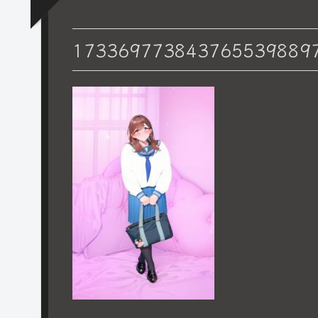
173369773843765539889