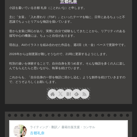
古都礼奈
小説を書いている古都 礼奈（ことれいな）と申します。
主に「女装」「入れ替わり（TSF）」といったテーマを軸に、日常にあるちょっと不
思議でちょっとリアルな物語を描いています。
昔から女装に関心があり、実際に自分で経験もしてきたことから、リアリティのある
描写や心の機微には、ちょっと自信があります。
現在は、AIのイラストを組み合わせた作品を、週2回（火・金）ペースで更新中です。
2026年からは朝更新が難しそうなので、21時に更新するようにします。
性別の違いを体験することで、自分自身を見つめ直す。そんな物語を多くの人に楽し
んでもらえたらと思いながら、執筆を続けています。
これからも、「自分自身の一部を物語に溶かし込む」ような創作を続けていきますの
で、どうぞよろしくお願いします。