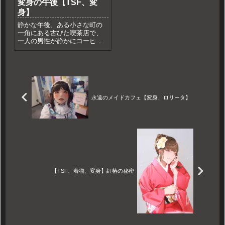
変身の午後【TSF、変
身】
静かな午後、ある小さな町の
一角にある古びた喫茶店で、
一人の男性が静かにコーヒー
を飲んでいた。彼の名は高橋
陽介、35歳の普通のサラリー
マンだ。日々の忙しさに追わ
れる中、たまの休みにはこの
喫茶店で過ごすのが彼の楽し
みだった。しかし、今日はい
つも...
永遠のメイドカフェ【変身、ロリータ】
【TSF、着物、変身】紅椿の秘密