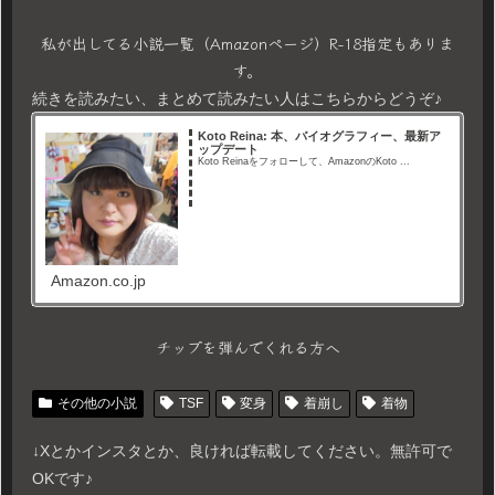
私が出してる小説一覧（Amazonページ）R-18指定もありま
す。
続きを読みたい、まとめて読みたい人はこちらからどうぞ♪
Koto Reina: 本、バイオグラフィー、最新ア
ップデート
Koto Reinaをフォローして、AmazonのKoto ...
Amazon.co.jp
チップを弾んでくれる方へ
その他の小説
TSF
変身
着崩し
着物
↓Xとかインスタとか、良ければ転載してください。無許可で
OKです♪