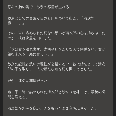
悠斗の胸の奥で、紗奈の感情が溢れる。
紗奈としての言葉が自然と口をついて出た。「清次郎
様……。」
その一言に込められた切ない想いが清次郎の心を揺さぶった
のか、彼は決意を口にした。
「僕は君を連れ出す。家柄やしきたりなんて関係ない。君が
望む未来を一緒に作ろう。」
紗奈の記憶と悠斗の理性が交錯する中、彼は紗奈として清次
郎の手を取り、二人で新たな道を切り開こうとした。
だが、運命は非情だった。
追っ手に追い詰められた清次郎と紗奈（悠斗）は、最後の瞬
間を迎える。
清次郎が悠斗を庇い、刀を握ったまま立ちふさがった。