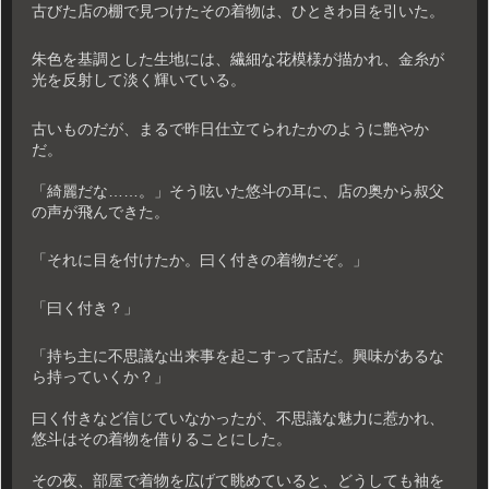
古びた店の棚で見つけたその着物は、ひときわ目を引いた。
朱色を基調とした生地には、繊細な花模様が描かれ、金糸が
光を反射して淡く輝いている。
古いものだが、まるで昨日仕立てられたかのように艶やか
だ。
「綺麗だな……。」そう呟いた悠斗の耳に、店の奥から叔父
の声が飛んできた。
「それに目を付けたか。曰く付きの着物だぞ。」
「曰く付き？」
「持ち主に不思議な出来事を起こすって話だ。興味があるな
ら持っていくか？」
曰く付きなど信じていなかったが、不思議な魅力に惹かれ、
悠斗はその着物を借りることにした。
その夜、部屋で着物を広げて眺めていると、どうしても袖を