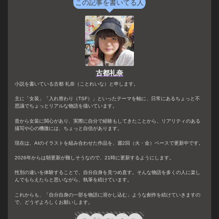
この記事を書いてる人
古都礼奈
小説を書いている古都 礼奈（ことれいな）と申します。
主に「女装」「入れ替わり（TSF）」といったテーマを軸に、日常にあるちょっと不
思議でちょっとリアルな物語を描いています。
昔から女装に関心があり、実際に自分で経験もしてきたことから、リアリティのある
描写や心の機微には、ちょっと自信があります。
現在は、AIのイラストを組み合わせた作品を、週2回（火・金）ペースで更新中です。
2026年からは朝更新が難しそうなので、21時に更新するようにします。
性別の違いを体験することで、自分自身を見つめ直す。そんな物語を多くの人に楽し
んでもらえたらと思いながら、執筆を続けています。
これからも、「自分自身の一部を物語に溶かし込む」ような創作を続けていきますの
で、どうぞよろしくお願いします。