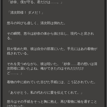
「紗奈、僕が守る。君だけは……。」
「清次郎様！ ダメだ！」
悠斗の叫びも虚しく、清次郎は倒れた。
その瞬間、悠斗は紗奈の体から抜け出し、現代へと戻され
る。
目が覚めた時、彼は自分の部屋にいた。手元にはあの着物が
残されている。
それを見つめながら、彼は呟いた。「紗奈……君の想いは清
次郎様に届いたよね。俺ができたのはそれだけだけ
ど……。」
着物の中に紛れていた古びた手紙には、こう記されていた。
「ありがとう。私の代わりに愛を伝えてくれて。」
悠斗はその手紙をそっと胸に抱え、再び着物に袖を通すこと
はなかった。