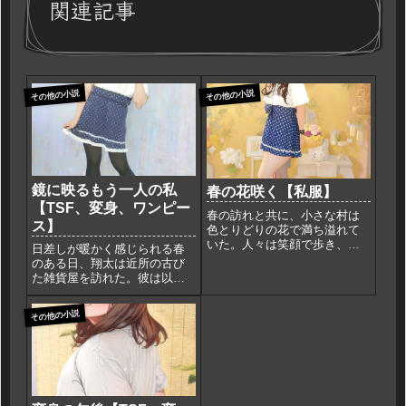
関連記事
その他の小説
その他の小説
鏡に映るもう一人の私
春の花咲く【私服】
【TSF、変身、ワンピー
春の訪れと共に、小さな村は
ス】
色とりどりの花で満ち溢れて
いた。人々は笑顔で歩き、鳥
日差しが暖かく感じられる春
たちは歌い、風は優しく吹い
のある日、翔太は近所の古び
ていた。ある日、村の端に住
た雑貨屋を訪れた。彼は以前
む少女、ミユは花畑を訪れ
からこの店の不思議な雰囲気
た。彼女は白いブラウスと青
に興味を抱いていた。店内に
その他の小説
いスカートを着て、白いレー
足を踏み入れると、埃っぽい
スの飾りが施されていた。手
空気が漂い、何とも言えない
には花が...
懐かしさを感じた。店主の老
婦人が優しい笑顔で迎えてく
れる。...