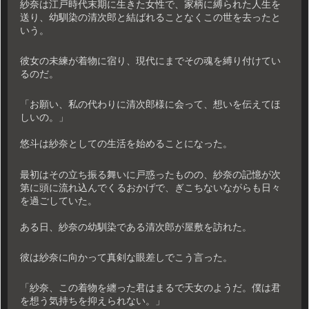
紗奈は江戸時代末期に生きた女性で、家柄に縛られた人生を
送り、幼馴染の清次郎と結ばれることなくこの世を去ったと
いう。
彼女の未練が着物に宿り、現代にまでその魂を縛り付けてい
るのだ。
「お願い、私の代わりに清次郎様に会って、想いを伝えてほ
しいの。」
悠斗は紗奈としての生活を始めることになった。
最初はその立ち振る舞いに戸惑ったものの、紗奈の記憶が次
第に頭に流れ込んでくるおかげで、ぎこちないながらも日々
を過ごしていた。
ある日、紗奈の幼馴染である清次郎が屋敷を訪れた。
彼は紗奈に向かって真剣な眼差しでこう言った。
「紗奈、この着物を纏った君はまるで天女のようだ。僕は君
を想う気持ちを抑えられない。」