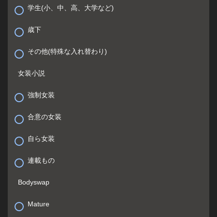
学生(小、中、高、大学など)
歳下
その他(特殊な入れ替わり)
女装小説
強制女装
合意の女装
自ら女装
連載もの
Bodyswap
Mature