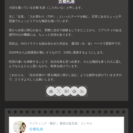
古都礼奈
小説を書いている古都 礼奈（ことれいな）と申します。
主に「女装」「入れ替わり（TSF）」といったテーマを軸に、日常にあるちょっと不
思議でちょっとリアルな物語を描いています。
昔から女装に関心があり、実際に自分で経験もしてきたことから、リアリティのある
描写や心の機微には、ちょっと自信があります。
現在は、AIのイラストを組み合わせた作品を、週2回（火・金）ペースで更新中です。
2026年からは朝更新が難しそうなので、21時に更新するようにします。
性別の違いを体験することで、自分自身を見つめ直す。そんな物語を多くの人に楽し
んでもらえたらと思いながら、執筆を続けています。
これからも、「自分自身の一部を物語に溶かし込む」ような創作を続けていきますの
で、どうぞよろしくお願いします。