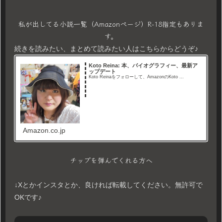
私が出してる小説一覧（Amazonページ）R-18指定もありま
す。
続きを読みたい、まとめて読みたい人はこちらからどうぞ♪
Koto Reina: 本、バイオグラフィー、最新ア
ップデート
Koto Reinaをフォローして、AmazonのKoto ...
Amazon.co.jp
チップを弾んでくれる方へ
↓Xとかインスタとか、良ければ転載してください。無許可で
OKです♪