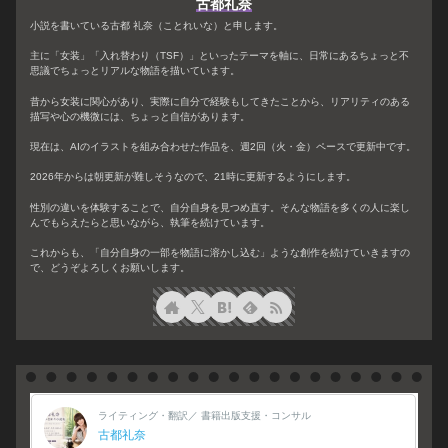
古都礼奈
小説を書いている古都 礼奈（ことれいな）と申します。
主に「女装」「入れ替わり（TSF）」といったテーマを軸に、日常にあるちょっと不
思議でちょっとリアルな物語を描いています。
昔から女装に関心があり、実際に自分で経験もしてきたことから、リアリティのある
描写や心の機微には、ちょっと自信があります。
現在は、AIのイラストを組み合わせた作品を、週2回（火・金）ペースで更新中です。
2026年からは朝更新が難しそうなので、21時に更新するようにします。
性別の違いを体験することで、自分自身を見つめ直す。そんな物語を多くの人に楽し
んでもらえたらと思いながら、執筆を続けています。
これからも、「自分自身の一部を物語に溶かし込む」ような創作を続けていきますの
で、どうぞよろしくお願いします。