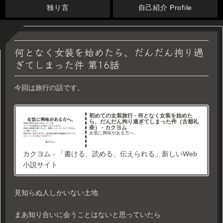
独り言
自己紹介 Profile
何となく女装を始めたら、だんだん拘り過
ぎてしまった件 第16話
今回は旅行の話です。
初めての女装旅行 - 何となく女装を始めた
ら、だんだん拘り過ぎてしまった件（古都礼
奈） - カクヨム
女装に興味がある方へ、
カクヨム - 「書ける、読める、伝えられる」新しいWeb
小説サイト
見知らぬ人しかいない土地
まあ知り合いに会うことはないと思っていたら