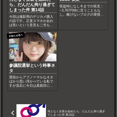
ら、だんだん拘り過ぎて
収益特になし今までの収支：
しまった件 第14話
−3,767円特に言うこともな
し。稼げないブログの実情を
今回は撮影用のデジカメ購入
見ながらお酒でも飲んで楽し
の話です。正直スマホがあれ
んで頂けたらと思います。
ば良いという意見もご尤もで
す。でも、カメラになると、
また別の機能がありますから
お知らせ色々
ね。 笑顔検出で、笑ってると
ころを撮ってくれたり電池を
気にする必要がなかったり。
そもそも画質はやっぱり良い
です...
参議院選挙という時事ネ
タ
普段からアブノーマルなネタ
ばかり思い浮かべている私で
すが流石に今日は真面目に選
挙に行きます。どこに入れた
かはあえて答えませんが個人
的には自民党：今のままなら
生活崩壊、日本崩壊公明党：
自民党のお友達立憲民主党：
唯一自民党より信用できな
何となく女装を始めたら、だんだん拘り過ぎ
い。維新...
てしまった件 第15話