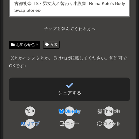
古都礼奈 TS・男女入れ替わり小説集 -Reina Koto’s Body
Swap Stories-
チップを弾んでくれる方へ
お知らせ色々
女装
↓Xとかインスタとか、良ければ転載してください。無許可で
OKです♪
シェアする
X
Bluesky
Threads
はてブ
コピー
コメント