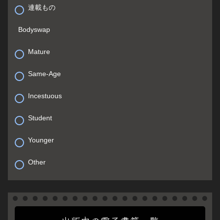
連載もの
Bodyswap
Mature
Same-Age
Incestuous
Student
Younger
Other