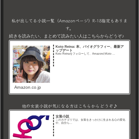
私が出してる小説一覧（Amazonページ）R-18指定もありま
す。
続きを読みたい、まとめて読みたい人はこちらからどうぞ♪
Koto Reina: 本、バイオグラフィー、最新ア
ップデート
Koto Reinaをフォローして、AmazonのKoto ...
Amazon.co.jp
他の女装小説が気になる方はこちらからどうぞ♪
女装小説
このカテゴリでは、女装をきっかけに生まれる心の変化
や、自分ら...