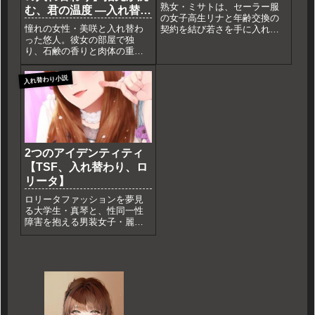
熟女・ミサトは、セーラー服
む、君の温度 ―入れ替わ
の女子高生リナと年齢交換の
りから始まる肉体探求―
憧れの女性・美咲と入れ替わ
契約を結び若さを手に入れ
った悠人。彼女の部屋で独
る。夢のような生活の裏で、
り、石鹸の香りと肉体の重み
高額な代償がミサトを追い詰
に翻弄される。ブラウスを脱
める。若さの代償として全て
ぎ捨て、露わになる豊満な曲
を失う運命を描いたAI作文。
入れ替わり小説
線。さらにクローゼットで見
つけたセーラー服に、熟れた
肉体を無理やり押し込んでい
き……。圧倒的な質感描写で
贈る、背徳のTSストーリー。
2つのアイデンティティ
【TSF、入れ替わり、ロ
リータ】
ロリータファッションを夢見
る大学生・真琴と、性同一性
障害を抱える男装女子・麗
華。あるお守りの力でTSF（入
れ替わり）が発生し、互いの
人生を生き始める。2つのアイ
デンティティに苦悩する二人
の運命を描いたAI作文。