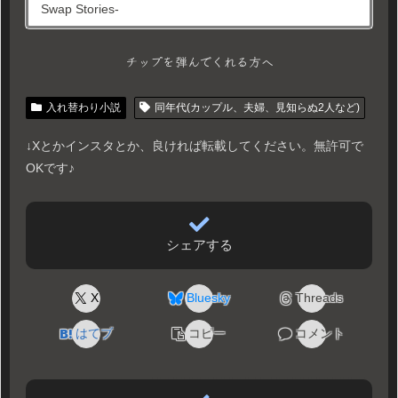
Swap Stories-
チップを弾んでくれる方へ
入れ替わり小説
同年代(カップル、夫婦、見知らぬ2人など)
↓Xとかインスタとか、良ければ転載してください。無許可で
OKです♪
シェアする
X
Bluesky
Threads
はてブ
コピー
コメント