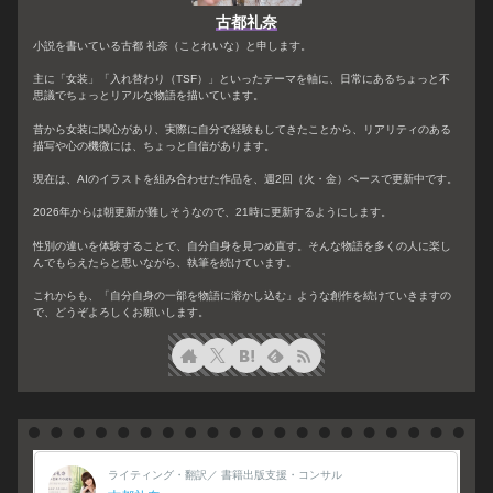
古都礼奈
小説を書いている古都 礼奈（ことれいな）と申します。
主に「女装」「入れ替わり（TSF）」といったテーマを軸に、日常にあるちょっと不
思議でちょっとリアルな物語を描いています。
昔から女装に関心があり、実際に自分で経験もしてきたことから、リアリティのある
描写や心の機微には、ちょっと自信があります。
現在は、AIのイラストを組み合わせた作品を、週2回（火・金）ペースで更新中です。
2026年からは朝更新が難しそうなので、21時に更新するようにします。
性別の違いを体験することで、自分自身を見つめ直す。そんな物語を多くの人に楽し
んでもらえたらと思いながら、執筆を続けています。
これからも、「自分自身の一部を物語に溶かし込む」ような創作を続けていきますの
で、どうぞよろしくお願いします。