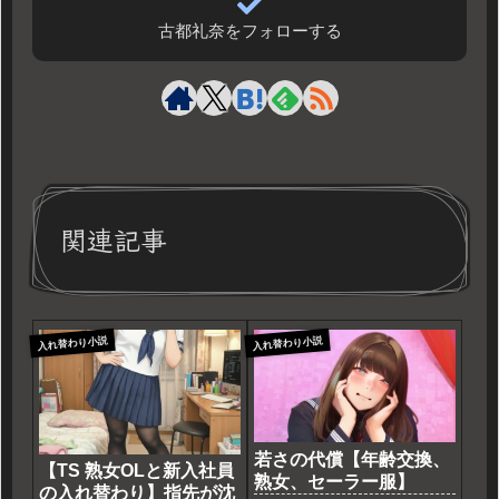
古都礼奈をフォローする
関連記事
入れ替わり小説
入れ替わり小説
若さの代償【年齢交換、
【TS 熟女OLと新入社員
熟女、セーラー服】
の入れ替わり】指先が沈