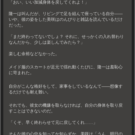
「おい、いい加減身体を戻してくれよ！」
隆一は叫んだが、リビングで足を組んで座っている自分――
いや、彼の姿をした美咲はのんびりと雑誌を読んでいるだけ
だった。
「まだ終わってないでしょ？ それに、せっかくの入れ替わり
なんだから、少しは楽しんでみたら？」
楽しむ余裕などなかった。
メイド服のスカートが足元で揺れ動くたびに、隆一は羞恥心
に苛まれた。
自分がこんな格好をして、家事をしているなんて――想像す
るだけでも耐え難い。
それでも、彼女の機嫌を取らなければ、自分の身体を取り戻
すことはできないのだ。
「くそ、早く終わらせて元に戻してくれ……」
そんな彼の心中を知ってか知らずか、美咲は「うん、明日の