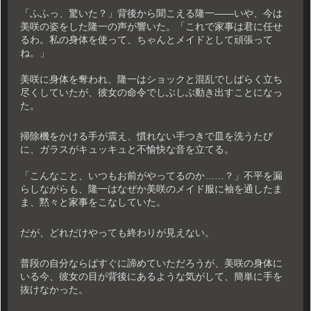
「ふふっ、驚いた？」背後から聞こえる隆一――いや、今は
美咲の姿をした隆一の声が響いた。「これで家事は君に任せ
るわ。私の身体を使って、ちゃんとメイドとして頑張って
ね。」
美咲に身体を奪われ、隆一はショックと混乱でしばらく立ち
尽くしていたが、彼女の命令でしぶしぶ動き出すことになっ
た。
掃除機をかける手が震え、慣れない手つきで皿を洗うたび
に、ガラスがキュッキュと不愉快な音を立てる。
「こんなこと、いつもお前がやってるのか……？」不平を漏
らしながらも、隆一はなぜか美咲のメイド服に袖を通したま
ま、黙々と家事をこなしていた。
だが、どれだけやっても終わりが見えない。
普段の自分ならばすぐに諦めていただろうが、美咲の身体に
いる今、彼女の目が背後にあるような気がして、簡単に手を
抜けなかった。