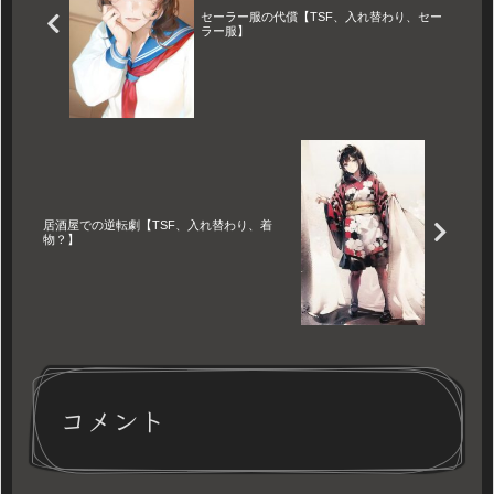
セーラー服の代償【TSF、入れ替わり、セー
ラー服】
居酒屋での逆転劇【TSF、入れ替わり、着
物？】
コメント