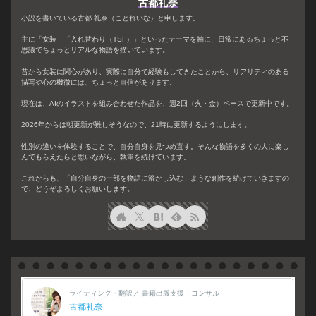
古都礼奈
小説を書いている古都 礼奈（ことれいな）と申します。
主に「女装」「入れ替わり（TSF）」といったテーマを軸に、日常にあるちょっと不
思議でちょっとリアルな物語を描いています。
昔から女装に関心があり、実際に自分で経験もしてきたことから、リアリティのある
描写や心の機微には、ちょっと自信があります。
現在は、AIのイラストを組み合わせた作品を、週2回（火・金）ペースで更新中です。
2026年からは朝更新が難しそうなので、21時に更新するようにします。
性別の違いを体験することで、自分自身を見つめ直す。そんな物語を多くの人に楽し
んでもらえたらと思いながら、執筆を続けています。
これからも、「自分自身の一部を物語に溶かし込む」ような創作を続けていきますの
で、どうぞよろしくお願いします。