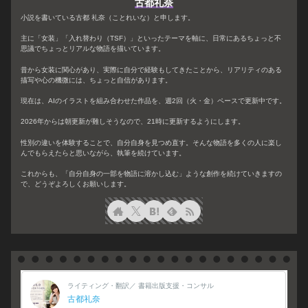
古都礼奈
小説を書いている古都 礼奈（ことれいな）と申します。
主に「女装」「入れ替わり（TSF）」といったテーマを軸に、日常にあるちょっと不
思議でちょっとリアルな物語を描いています。
昔から女装に関心があり、実際に自分で経験もしてきたことから、リアリティのある
描写や心の機微には、ちょっと自信があります。
現在は、AIのイラストを組み合わせた作品を、週2回（火・金）ペースで更新中です。
2026年からは朝更新が難しそうなので、21時に更新するようにします。
性別の違いを体験することで、自分自身を見つめ直す。そんな物語を多くの人に楽し
んでもらえたらと思いながら、執筆を続けています。
これからも、「自分自身の一部を物語に溶かし込む」ような創作を続けていきますの
で、どうぞよろしくお願いします。