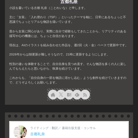
古都礼奈
小説を書いている古都 礼奈（ことれいな）と申します。
主に「女装」「入れ替わり（TSF）」といったテーマを軸に、日常にあるちょっと不
思議でちょっとリアルな物語を描いています。
昔から女装に関心があり、実際に自分で経験もしてきたことから、リアリティのある
描写や心の機微には、ちょっと自信があります。
現在は、AIのイラストを組み合わせた作品を、週2回（火・金）ペースで更新中です。
2026年からは朝更新が難しそうなので、21時に更新するようにします。
性別の違いを体験することで、自分自身を見つめ直す。そんな物語を多くの人に楽し
んでもらえたらと思いながら、執筆を続けています。
これからも、「自分自身の一部を物語に溶かし込む」ような創作を続けていきますの
で、どうぞよろしくお願いします。