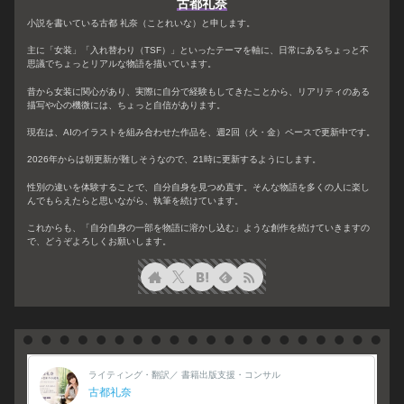
古都礼奈
小説を書いている古都 礼奈（ことれいな）と申します。
主に「女装」「入れ替わり（TSF）」といったテーマを軸に、日常にあるちょっと不
思議でちょっとリアルな物語を描いています。
昔から女装に関心があり、実際に自分で経験もしてきたことから、リアリティのある
描写や心の機微には、ちょっと自信があります。
現在は、AIのイラストを組み合わせた作品を、週2回（火・金）ペースで更新中です。
2026年からは朝更新が難しそうなので、21時に更新するようにします。
性別の違いを体験することで、自分自身を見つめ直す。そんな物語を多くの人に楽し
んでもらえたらと思いながら、執筆を続けています。
これからも、「自分自身の一部を物語に溶かし込む」ような創作を続けていきますの
で、どうぞよろしくお願いします。