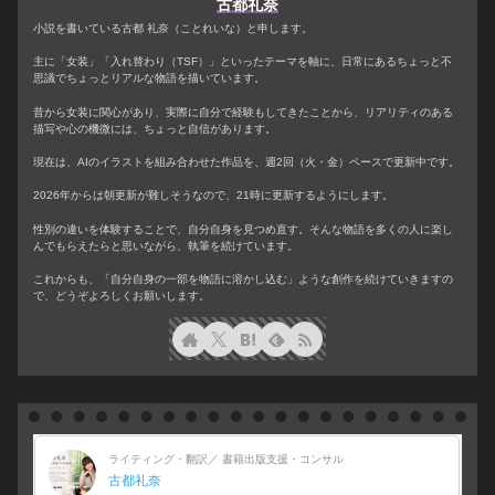
古都礼奈
小説を書いている古都 礼奈（ことれいな）と申します。
主に「女装」「入れ替わり（TSF）」といったテーマを軸に、日常にあるちょっと不
思議でちょっとリアルな物語を描いています。
昔から女装に関心があり、実際に自分で経験もしてきたことから、リアリティのある
描写や心の機微には、ちょっと自信があります。
現在は、AIのイラストを組み合わせた作品を、週2回（火・金）ペースで更新中です。
2026年からは朝更新が難しそうなので、21時に更新するようにします。
性別の違いを体験することで、自分自身を見つめ直す。そんな物語を多くの人に楽し
んでもらえたらと思いながら、執筆を続けています。
これからも、「自分自身の一部を物語に溶かし込む」ような創作を続けていきますの
で、どうぞよろしくお願いします。