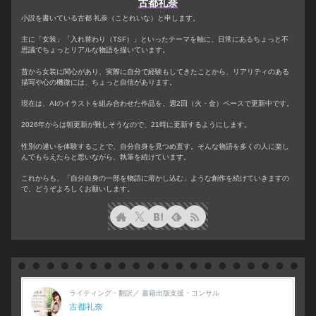
古都礼奈
小説を書いている古都 礼奈（ことれいな）と申します。
主に「女装」「入れ替わり（TSF）」といったテーマを軸に、日常にあるちょっと不
思議でちょっとリアルな物語を描いています。
昔から女装に関心があり、実際に自分で経験もしてきたことから、リアリティのある
描写や心の機微には、ちょっと自信があります。
現在は、AIのイラストを組み合わせた作品を、週2回（火・金）ペースで更新中です。
2026年からは朝更新が難しそうなので、21時に更新するようにします。
性別の違いを体験することで、自分自身を見つめ直す。そんな物語を多くの人に楽し
んでもらえたらと思いながら、執筆を続けています。
これからも、「自分自身の一部を物語に溶かし込む」ような創作を続けていきますの
で、どうぞよろしくお願いします。