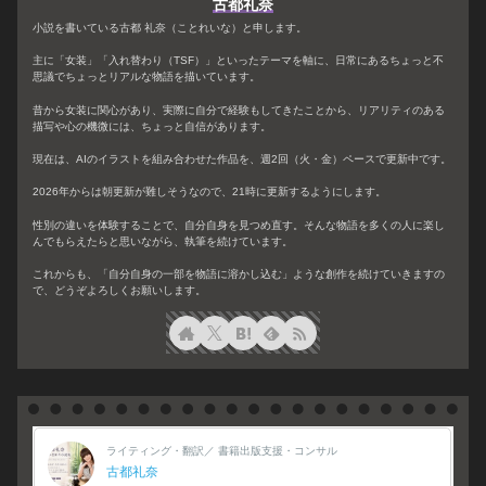
古都礼奈
小説を書いている古都 礼奈（ことれいな）と申します。
主に「女装」「入れ替わり（TSF）」といったテーマを軸に、日常にあるちょっと不
思議でちょっとリアルな物語を描いています。
昔から女装に関心があり、実際に自分で経験もしてきたことから、リアリティのある
描写や心の機微には、ちょっと自信があります。
現在は、AIのイラストを組み合わせた作品を、週2回（火・金）ペースで更新中です。
2026年からは朝更新が難しそうなので、21時に更新するようにします。
性別の違いを体験することで、自分自身を見つめ直す。そんな物語を多くの人に楽し
んでもらえたらと思いながら、執筆を続けています。
これからも、「自分自身の一部を物語に溶かし込む」ような創作を続けていきますの
で、どうぞよろしくお願いします。