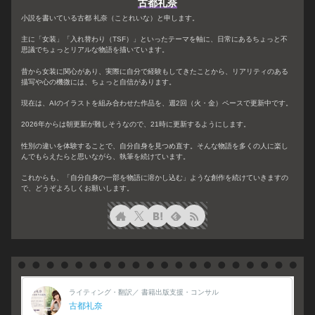
古都礼奈
小説を書いている古都 礼奈（ことれいな）と申します。
主に「女装」「入れ替わり（TSF）」といったテーマを軸に、日常にあるちょっと不
思議でちょっとリアルな物語を描いています。
昔から女装に関心があり、実際に自分で経験もしてきたことから、リアリティのある
描写や心の機微には、ちょっと自信があります。
現在は、AIのイラストを組み合わせた作品を、週2回（火・金）ペースで更新中です。
2026年からは朝更新が難しそうなので、21時に更新するようにします。
性別の違いを体験することで、自分自身を見つめ直す。そんな物語を多くの人に楽し
んでもらえたらと思いながら、執筆を続けています。
これからも、「自分自身の一部を物語に溶かし込む」ような創作を続けていきますの
で、どうぞよろしくお願いします。