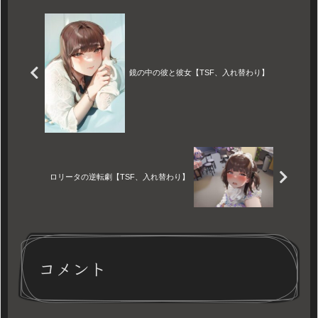
――自分の顔じゃない。---金曜
の夜、職場の同僚である桐原
美咲と飲みに行くことになっ
た...
鏡の中の彼と彼女【TSF、入れ替わり】
ロリータの逆転劇【TSF、入れ替わり】
コメント