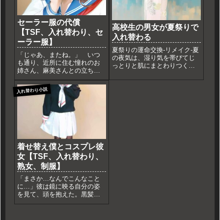
セーラー服の代償
高校生の男女が夏祭りで
【TSF、入れ替わり、セ
入れ替わる
ーラー服】
夏祭りの運命交換-リメイク-夏
「じゃあ、またね。」 いつ
の夜気は、湿り気を帯びてじ
も通り、近所に住む憧れのお
っとりと肌にまとわりつく。
姉さん、麻美さんとの立ち話
田中春人（たなかはると）
が終わり、彼女は微笑みなが
は、額に浮かぶ汗を拭いなが
ら振り返って家に戻っていっ
ら、地元の神社の参道を埋め
入れ替わり小説
た。僕、直人はため息をつき
尽くす群衆の中にいた。春人
ながらも、心臓が高鳴るのを
は、自他共に認める「平均
抑えられなかった。 麻美さ
点」の人間だ。成績は真ん
んはOLとして忙しく働いてい
中、足の...
る。...
着せ替え僕とコスプレ彼
女【TSF、入れ替わり、
熟女、制服】
「まさか…なんでこんなこと
に…」彼は鏡に映る自分の姿
を見て、頭を抱えた。黒髪の
ショートボブ、セーラー服、
スカートの裾から伸びる細い
足。何よりも、その表情は