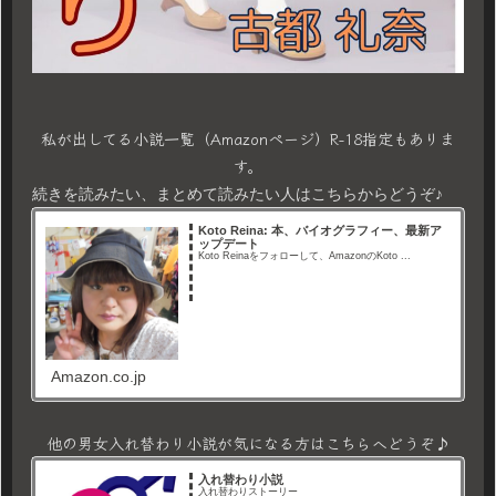
私が出してる小説一覧（Amazonページ）R-18指定もありま
す。
続きを読みたい、まとめて読みたい人はこちらからどうぞ♪
Koto Reina: 本、バイオグラフィー、最新ア
ップデート
Koto Reinaをフォローして、AmazonのKoto ...
Amazon.co.jp
他の男女入れ替わり小説が気になる方はこちらへどうぞ♪
入れ替わり小説
入れ替わりストーリー