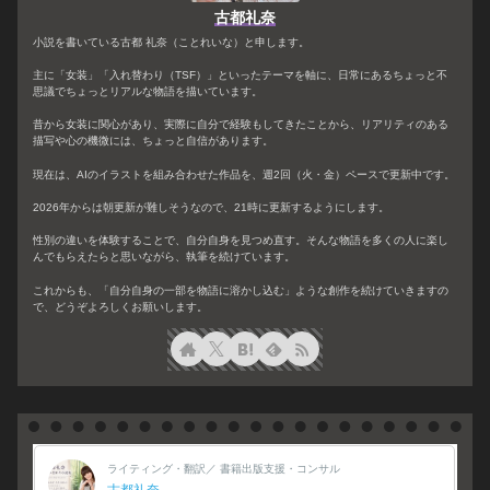
古都礼奈
小説を書いている古都 礼奈（ことれいな）と申します。
主に「女装」「入れ替わり（TSF）」といったテーマを軸に、日常にあるちょっと不
思議でちょっとリアルな物語を描いています。
昔から女装に関心があり、実際に自分で経験もしてきたことから、リアリティのある
描写や心の機微には、ちょっと自信があります。
現在は、AIのイラストを組み合わせた作品を、週2回（火・金）ペースで更新中です。
2026年からは朝更新が難しそうなので、21時に更新するようにします。
性別の違いを体験することで、自分自身を見つめ直す。そんな物語を多くの人に楽し
んでもらえたらと思いながら、執筆を続けています。
これからも、「自分自身の一部を物語に溶かし込む」ような創作を続けていきますの
で、どうぞよろしくお願いします。