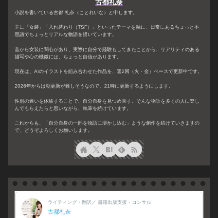
古都礼奈
小説を書いている古都 礼奈（ことれいな）と申します。
主に「女装」「入れ替わり（TSF）」といったテーマを軸に、日常にあるちょっと不
思議でちょっとリアルな物語を描いています。
昔から女装に関心があり、実際に自分で経験もしてきたことから、リアリティのある
描写や心の機微には、ちょっと自信があります。
現在は、AIのイラストを組み合わせた作品を、週2回（火・金）ペースで更新中です。
2026年からは朝更新が難しそうなので、21時に更新するようにします。
性別の違いを体験することで、自分自身を見つめ直す。そんな物語を多くの人に楽し
んでもらえたらと思いながら、執筆を続けています。
これからも、「自分自身の一部を物語に溶かし込む」ような創作を続けていきますの
で、どうぞよろしくお願いします。