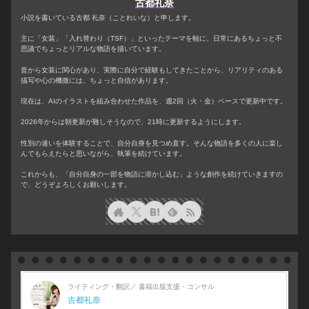
古都礼奈
小説を書いている古都 礼奈（ことれいな）と申します。
主に「女装」「入れ替わり（TSF）」といったテーマを軸に、日常にあるちょっと不
思議でちょっとリアルな物語を描いています。
昔から女装に関心があり、実際に自分で経験もしてきたことから、リアリティのある
描写や心の機微には、ちょっと自信があります。
現在は、AIのイラストを組み合わせた作品を、週2回（火・金）ペースで更新中です。
2026年からは朝更新が難しそうなので、21時に更新するようにします。
性別の違いを体験することで、自分自身を見つめ直す。そんな物語を多くの人に楽し
んでもらえたらと思いながら、執筆を続けています。
これからも、「自分自身の一部を物語に溶かし込む」ような創作を続けていきますの
で、どうぞよろしくお願いします。