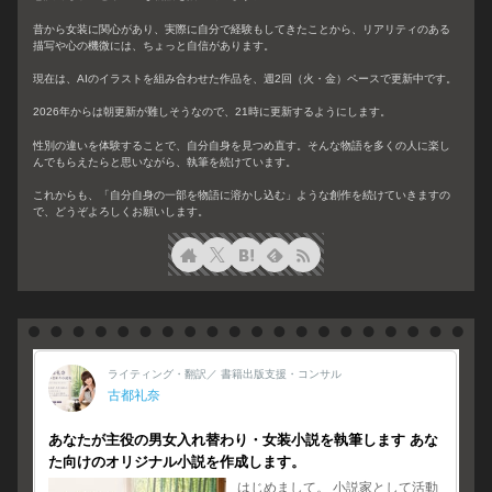
昔から女装に関心があり、実際に自分で経験もしてきたことから、リアリティのある
描写や心の機微には、ちょっと自信があります。
現在は、AIのイラストを組み合わせた作品を、週2回（火・金）ペースで更新中です。
2026年からは朝更新が難しそうなので、21時に更新するようにします。
性別の違いを体験することで、自分自身を見つめ直す。そんな物語を多くの人に楽し
んでもらえたらと思いながら、執筆を続けています。
これからも、「自分自身の一部を物語に溶かし込む」ような創作を続けていきますの
で、どうぞよろしくお願いします。