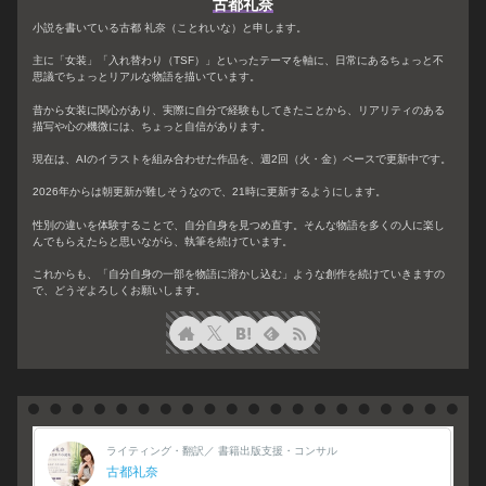
古都礼奈
小説を書いている古都 礼奈（ことれいな）と申します。
主に「女装」「入れ替わり（TSF）」といったテーマを軸に、日常にあるちょっと不
思議でちょっとリアルな物語を描いています。
昔から女装に関心があり、実際に自分で経験もしてきたことから、リアリティのある
描写や心の機微には、ちょっと自信があります。
現在は、AIのイラストを組み合わせた作品を、週2回（火・金）ペースで更新中です。
2026年からは朝更新が難しそうなので、21時に更新するようにします。
性別の違いを体験することで、自分自身を見つめ直す。そんな物語を多くの人に楽し
んでもらえたらと思いながら、執筆を続けています。
これからも、「自分自身の一部を物語に溶かし込む」ような創作を続けていきますの
で、どうぞよろしくお願いします。