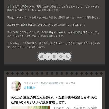
昔から女装に関心があり、実際に自分で経験もしてきたことから、リアリティのある
描写や心の機微には、ちょっと自信があります。
現在は、AIのイラストを組み合わせた作品を、週2回（火・金）ペースで更新中です。
2026年からは朝更新が難しそうなので、21時に更新するようにします。
性別の違いを体験することで、自分自身を見つめ直す。そんな物語を多くの人に楽し
んでもらえたらと思いながら、執筆を続けています。
これからも、「自分自身の一部を物語に溶かし込む」ような創作を続けていきますの
で、どうぞよろしくお願いします。