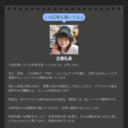
この記事を書いてる人
古都礼奈
小説を書いている古都 礼奈（ことれいな）と申します。
主に「女装」「入れ替わり（TSF）」といったテーマを軸に、日常にあるちょっと不
思議でちょっとリアルな物語を描いています。
昔から女装に関心があり、実際に自分で経験もしてきたことから、リアリティのある
描写や心の機微には、ちょっと自信があります。
現在は、AIのイラストを組み合わせた作品を、週2回（火・金）ペースで更新中です。
2026年からは朝更新が難しそうなので、21時に更新するようにします。
性別の違いを体験することで、自分自身を見つめ直す。そんな物語を多くの人に楽し
んでもらえたらと思いながら、執筆を続けています。