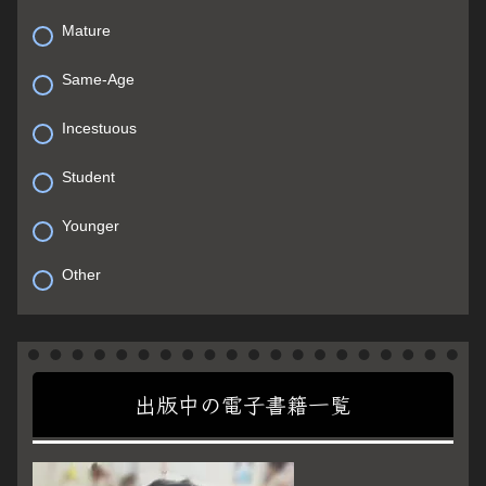
Mature
Same-Age
Incestuous
Student
Younger
Other
出版中の電子書籍一覧