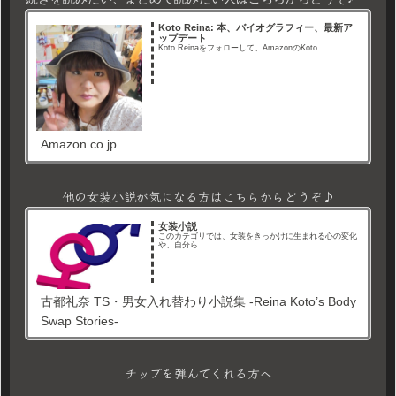
Koto Reina: 本、バイオグラフィー、最新ア
ップデート
Koto Reinaをフォローして、AmazonのKoto ...
Amazon.co.jp
他の女装小説が気になる方はこちらからどうぞ♪
女装小説
このカテゴリでは、女装をきっかけに生まれる心の変化
や、自分ら...
古都礼奈 TS・男女入れ替わり小説集 -Reina Koto’s Body
Swap Stories-
チップを弾んでくれる方へ