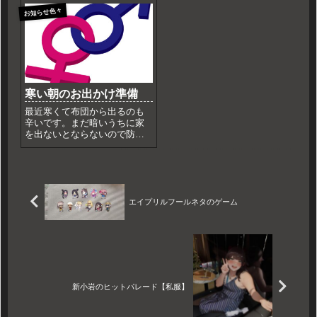
躊躇いなく羽目を外せますね♪
そうですが個人的には容量が
お知らせ色々
友達と行けたら尚更楽しいと
制限出来て、さっと取り出せ
思います。乗り物乗ってすぐ
るショルダーバッグやハンド
ビール空けたり男物の下着を
バッ...
忘れたのは実際の出来事で
す。メ...
寒い朝のお出かけ準備
最近寒くて布団から出るのも
辛いです。まだ暗いうちに家
を出ないとならないので防寒
対策はしっかりと。厚手のス
トッキングと厚い生地のロン
グスカート冷えると大変なの
で、生足なんか出しません。
もういい歳だししょうがない
ね♪ならスカート穿くなという
エイプリルフールネタのゲーム
話で...
新小岩のヒットパレード【私服】