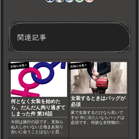
関連記事
お知らせ色々
お知らせ色々
女装するときはバッグが
何となく女装を始めた
必須
ら、だんだん拘り過ぎて
家で女装するだけなら良いで
しまった件 第16話
すが 外に出たいならバッグは
今回は旅行の話です。見知ら
必須です。何故な女性物の服
ぬ人しかいない土地まあ知り
はポケットが少ない、小さい
合いに会うことはないと思っ
財布やスマホすら入れるのが
ていたら女装なんてしてても
困難です。色々意見が分かれ