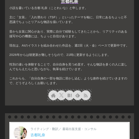
古都礼奈
小説を書いている古都 礼奈（ことれいな）と申します。
主に「女装」「入れ替わり（TSF）」といったテーマを軸に、日常にあるちょっと不
思議でちょっとリアルな物語を描いています。
昔から女装に関心があり、実際に自分で経験もしてきたことから、リアリティのある
描写や心の機微には、ちょっと自信があります。
現在は、AIのイラストを組み合わせた作品を、週2回（火・金）ペースで更新中です。
2026年からは朝更新が難しそうなので、21時に更新するようにします。
性別の違いを体験することで、自分自身を見つめ直す。そんな物語を多くの人に楽し
んでもらえたらと思いながら、執筆を続けています。
これからも、「自分自身の一部を物語に溶かし込む」ような創作を続けていきますの
で、どうぞよろしくお願いします。