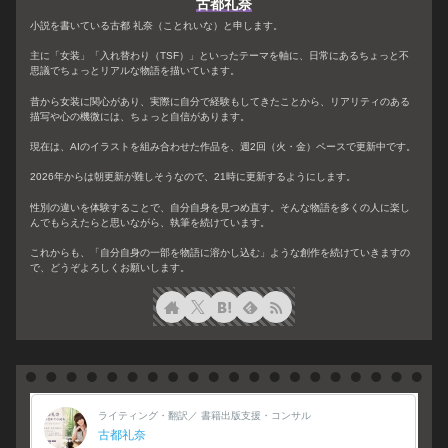
古都礼奈
小説を書いている古都 礼奈（ことれいな）と申します。
主に「女装」「入れ替わり（TSF）」といったテーマを軸に、日常にあるちょっと不
思議でちょっとリアルな物語を描いています。
昔から女装に関心があり、実際に自分で経験もしてきたことから、リアリティのある
描写や心の機微には、ちょっと自信があります。
現在は、AIのイラストを組み合わせた作品を、週2回（火・金）ペースで更新中です。
2026年からは朝更新が難しそうなので、21時に更新するようにします。
性別の違いを体験することで、自分自身を見つめ直す。そんな物語を多くの人に楽し
んでもらえたらと思いながら、執筆を続けています。
これからも、「自分自身の一部を物語に溶かし込む」ような創作を続けていきますの
で、どうぞよろしくお願いします。