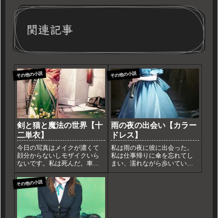
関連記事
その他の小説
その他の小説
剣と猫と魔法の世界【十
雨の夜の出会い【カラー
二単衣】
ドレス】
今日の写真はメイクが濃くて
私は雨の夜に彼に出会った。
顔分からないしモザイクいら
私は仕事帰りに傘を忘れてし
ないです。私は死んだ。車に
まい、濡れながら歩いてい
轢かれて、あっという間に命
た。彼は私の前に現れて、黒
を落とした。死んだら何もな
い傘を差し出した。「どう
その他の小説
いと思っていたけど、違っ
ぞ、使ってください」彼はそ
た。私は異世界に転生したの
う言って笑った。彼は青いド
だ。目が覚めると、私は森の
レスと帽子を着ていて、とて
中にいた。身につけているの
もおしゃれだった。私は驚い
は緑と赤...
て彼を見た...