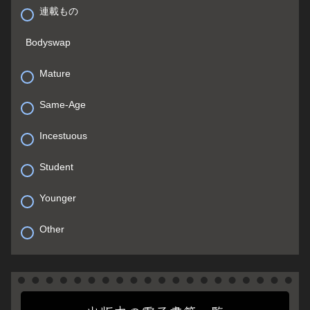
連載もの
Bodyswap
Mature
Same-Age
Incestuous
Student
Younger
Other