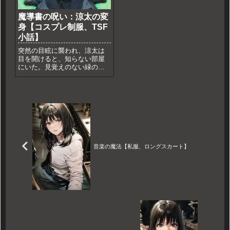
魔導書の呪い：涼太の変
身【コスプレ制服、TSF
小話】
突然の目眩に襲われ、涼太は
目を開けると、知らない部屋
にいた。見覚えのない緑の絨
毯の上に膝をついていた。さ
らに、視界に入ってきた自分
の姿に驚愕した。目の前に見
えるのは、制服姿の女の子の
身体。その身体が自分だと気
づいた瞬間、涼太の頭はパニ
ックに...
音楽の魔法【私服、ロングスカート】