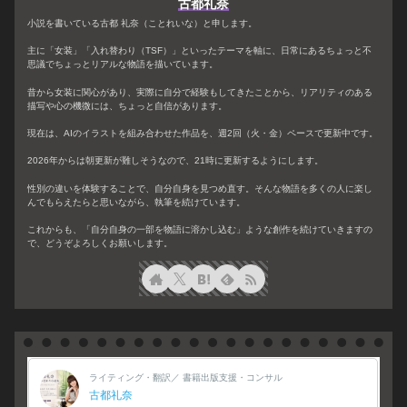
古都礼奈
小説を書いている古都 礼奈（ことれいな）と申します。
主に「女装」「入れ替わり（TSF）」といったテーマを軸に、日常にあるちょっと不
思議でちょっとリアルな物語を描いています。
昔から女装に関心があり、実際に自分で経験もしてきたことから、リアリティのある
描写や心の機微には、ちょっと自信があります。
現在は、AIのイラストを組み合わせた作品を、週2回（火・金）ペースで更新中です。
2026年からは朝更新が難しそうなので、21時に更新するようにします。
性別の違いを体験することで、自分自身を見つめ直す。そんな物語を多くの人に楽し
んでもらえたらと思いながら、執筆を続けています。
これからも、「自分自身の一部を物語に溶かし込む」ような創作を続けていきますの
で、どうぞよろしくお願いします。