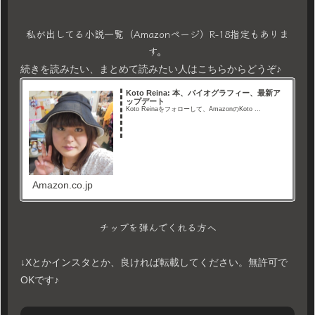
私が出してる小説一覧（Amazonページ）R-18指定もありま
す。
続きを読みたい、まとめて読みたい人はこちらからどうぞ♪
Koto Reina: 本、バイオグラフィー、最新ア
ップデート
Koto Reinaをフォローして、AmazonのKoto ...
Amazon.co.jp
チップを弾んでくれる方へ
↓Xとかインスタとか、良ければ転載してください。無許可で
OKです♪