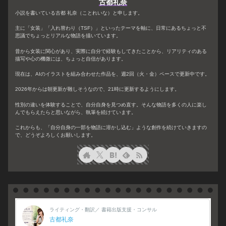
古都礼奈
小説を書いている古都 礼奈（ことれいな）と申します。
主に「女装」「入れ替わり（TSF）」といったテーマを軸に、日常にあるちょっと不
思議でちょっとリアルな物語を描いています。
昔から女装に関心があり、実際に自分で経験もしてきたことから、リアリティのある
描写や心の機微には、ちょっと自信があります。
現在は、AIのイラストを組み合わせた作品を、週2回（火・金）ペースで更新中です。
2026年からは朝更新が難しそうなので、21時に更新するようにします。
性別の違いを体験することで、自分自身を見つめ直す。そんな物語を多くの人に楽し
んでもらえたらと思いながら、執筆を続けています。
これからも、「自分自身の一部を物語に溶かし込む」ような創作を続けていきますの
で、どうぞよろしくお願いします。