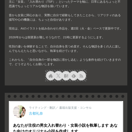
主に「女装」「入れ替わり（TSF）」といったテーマを軸に、日常にあるちょっと不
思議でちょっとリアルな物語を描いています。
昔から女装に関心があり、実際に自分で経験もしてきたことから、リアリティのある
描写や心の機微には、ちょっと自信があります。
現在は、AIのイラストを組み合わせた作品を、週2回（火・金）ペースで更新中です。
2026年からは朝更新が難しそうなので、21時に更新するようにします。
性別の違いを体験することで、自分自身を見つめ直す。そんな物語を多くの人に楽し
んでもらえたらと思いながら、執筆を続けています。
これからも、「自分自身の一部を物語に溶かし込む」ような創作を続けていきますの
で、どうぞよろしくお願いします。