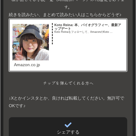
す。
続きを読みたい、まとめて読みたい人はこちらからどうぞ♪
Koto Reina: 本、バイオグラフィー、最新ア
ップデート
Koto Reinaをフォローして、AmazonのKoto ...
Amazon.co.jp
チップを弾んでくれる方へ
↓Xとかインスタとか、良ければ転載してください。無許可で
OKです♪
シェアする