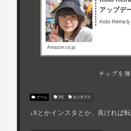
アップデ
Koto Rein
Amazon.co.jp
チップを弾
ゲーム
PS
ゼノギアス
↓Xとかインスタとか、良ければ転